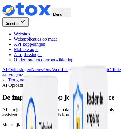
Menu
Diensten
Websites
Webapplicaties op maat
API-koppelingen
Mobiele apps
AI-oplossingen
Onderhoud en doorontwikkeling
AI Oplossingen
Nieuw
Ons Werk
Insights
Over Ons
Contact
Offerte
aanvragen
>
←
Terug naar overzicht
AI Oplossingen
15 maart 2024
De impact van AI op je klantenservice
AI kan je klantenservice sneller maken, zolang je het inzet als
assistent naast je team en niet als koude vervanging.
Menselijk houden