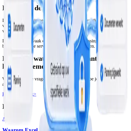
Begin met de top 10 vragen
De beste start is simpel. Verzamel de tien vragen die je team het
vaakst krijgt. Kijk daarna welke antwoorden voorspelbaar zijn en
welke informatie daarvoor nodig is.
Daaruit ontstaat vaak een kleine eerste AI-oplossing die direct tijd
bespaart zonder je service onpersoonlijk te maken.
Benieuwd wat AI bij jouw klantenservice
kan overnemen?
We kijken welke vragen vaak terugkomen en hoe je die veilig kunt
automatiseren.
Plan een gesprek
>
Lees ook
Automatisering
Waarom Excel je groei tegenhoudt