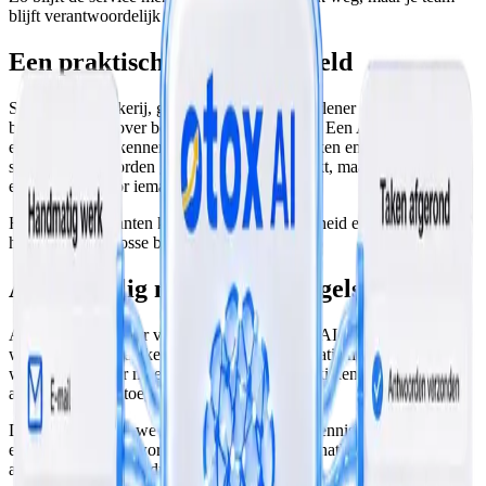
blijft verantwoordelijk voor de kwaliteit.
Een praktisch MKB-voorbeeld
Stel dat een bakkerij, groothandel of dienstverlener elke dag
berichten krijgt over bestellingen en planning. Een AI-assistent kan
eerst vragen herkennen, de orderstatus opzoeken en
standaardantwoorden geven. Als er iets afwijkt, maakt het systeem
een taak aan voor iemand van het team.
Het resultaat: klanten krijgen sneller duidelijkheid en medewerkers
hoeven minder losse berichten uit te zoeken.
Alleen veilig met je eigen regels
AI moet niet zomaar vrij antwoorden. Goede AI-oplossingen
werken met duidelijke grenzen: welke informatie mag gebruikt
worden, wanneer moet een medewerker meekijken en welke
antwoorden zijn toegestaan.
Daarom koppelen we AI liever aan je eigen kennisbank, processen
en systemen. Dan wordt het geen generieke chatbot, maar een
assistent die jouw bedrijf begrijpt.