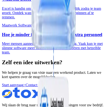
Excel is handig om te starten, maar wordt gevaarlijk zodra je team
groeit. Ontdek wanneer spreadsheets je bedrijf beginnen af te
remmen.
Maatwerk Software
Hoe je minder fouten maakt zonder extra personeel
Meer mensen aannemen is niet altijd de oplossing. Vaak kun je met
slimme software meer rust en minder fouten creëren met hetzelfde
team.
Zelf een idee uitwerken?
We helpen je graag van visie naar een werkend product. Laten we
kort sparren over de mogelijkheden.
Start aanvraag
>
Contact opnemen
>
Wij slaan de brug naar slimme digitale oplossingen voor uw bedrijf.