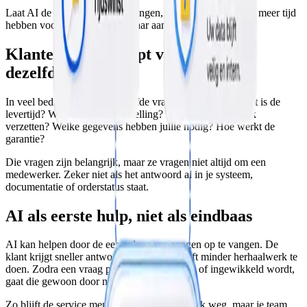
Laat AI de herhaalvragen opvangen, zodat je mensen juist meer tijd
hebben voor de gesprekken waar aandacht nodig is.
Klantenservice loopt vaak vol met
dezelfde vragen
In veel bedrijven komen dezelfde vragen steeds terug. Wat is de
levertijd? Waar staat mijn bestelling? Kan ik mijn afspraak
verzetten? Welke gegevens hebben jullie nodig? Hoe werkt de
garantie?
Die vragen zijn belangrijk, maar ze vragen niet altijd om een
medewerker. Zeker niet als het antwoord al in je systeem,
documentatie of orderstatus staat.
AI als eerste hulp, niet als eindbaas
AI kan helpen door de eerste laag van vragen op te vangen. De
klant krijgt sneller antwoord en je team hoeft minder herhaalwerk te
doen. Zodra een vraag persoonlijk, gevoelig of ingewikkeld wordt,
gaat die gewoon door naar een medewerker.
Zo blijft de service menselijk. AI haalt de druk weg, maar je team