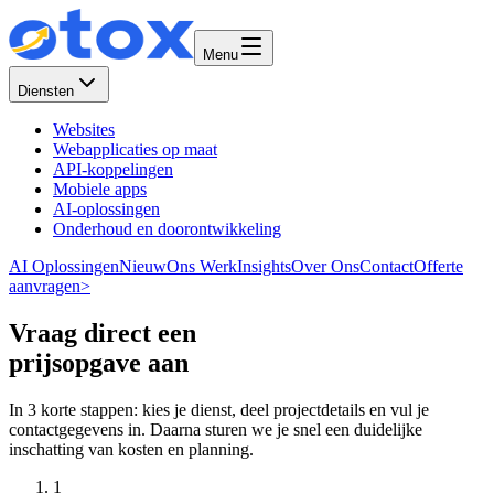
Menu
Diensten
Websites
Webapplicaties op maat
API-koppelingen
Mobiele apps
AI-oplossingen
Onderhoud en doorontwikkeling
AI Oplossingen
Nieuw
Ons Werk
Insights
Over Ons
Contact
Offerte
aanvragen
>
Vraag direct een
prijsopgave aan
In 3 korte stappen: kies je dienst, deel projectdetails en vul je
contactgegevens in. Daarna sturen we je snel een duidelijke
inschatting van kosten en planning.
1