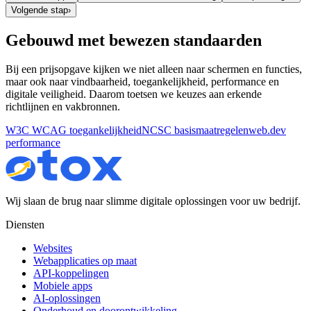
Volgende stap
›
Gebouwd met bewezen standaarden
Bij een prijsopgave kijken we niet alleen naar schermen en functies,
maar ook naar vindbaarheid, toegankelijkheid, performance en
digitale veiligheid. Daarom toetsen we keuzes aan erkende
richtlijnen en vakbronnen.
W3C WCAG toegankelijkheid
NCSC basismaatregelen
web.dev
performance
Wij slaan de brug naar slimme digitale oplossingen voor uw bedrijf.
Diensten
Websites
Webapplicaties op maat
API-koppelingen
Mobiele apps
AI-oplossingen
Onderhoud en doorontwikkeling